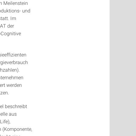
en Meilenstein
roduktions- und
tatt. Im
IAT der
»Cognitive
ieeffizienten
rgieverbrauch
hzahlen).
Unternehmen
iert werden
tzen.
el beschreibt
elle aus
ife),
en (Komponente,