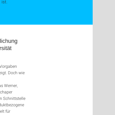
ist.
lichung
sität
 Vorgaben
eigt. Doch wie
as Werner,
Schaper
 Schnittstelle
oduktbezogene
lt für