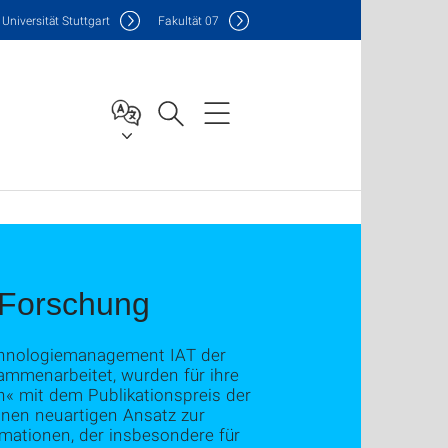
Uni
versität Stuttgart
F
akultät
07
e Forschung
echnologiemanagement IAT der
ammenarbeitet, wurden für ihre
« mit dem Publikationspreis der
einen neuartigen Ansatz zur
mationen, der insbesondere für