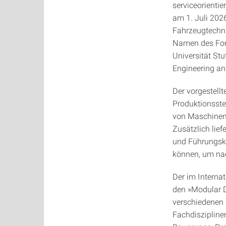
serviceorientie
am 1. Juli 2026
Fahrzeugtechni
Namen des Fors
Universität St
Engineering an
Der vorgestell
Produktionsste
von Maschinen 
Zusätzlich lie
und Führungskrä
können, um nac
Der im Internat
den »Modular D
verschiedenen 
Fachdiszipline