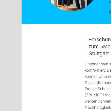
s
[
Forschung
zum »Modu
Stuttgart
Unternehmen s
konfrontiert. 
können Untern
Geschäftsmodel
Frauke Schusei
(TRUMPF Machin
werden können
Nachhaltigkeit