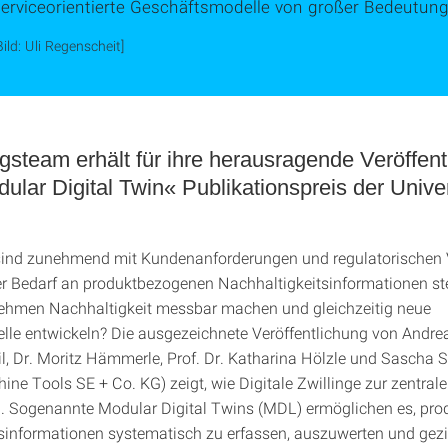
erviceorientierte Geschäftsmodelle von großer Bedeutung 
Bild: Uli Regenscheit]
steam erhält für ihre herausragende Veröffent
lar Digital Twin« Publikationspreis der Univer
ind zunehmend mit Kundenanforderungen und regulatorischen
Der Bedarf an produktbezogenen Nachhaltigkeitsinformationen st
ehmen Nachhaltigkeit messbar machen und gleichzeitig neue
le entwickeln? Die ausgezeichnete Veröffentlichung von Andre
l, Dr. Moritz Hämmerle, Prof. Dr. Katharina Hölzle und Sascha 
e Tools SE + Co. KG) zeigt, wie Digitale Zwillinge zur zentralen
. Sogenannte Modular Digital Twins (MDL) ermöglichen es, pr
sinformationen systematisch zu erfassen, auszuwerten und gezie