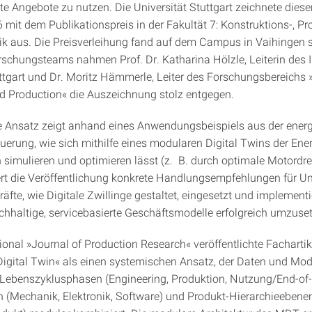
rte Angebote zu nutzen. Die Universität Stuttgart zeichnete dies
 mit dem Publikationspreis in der Fakultät 7: Konstruktions-, P
k aus. Die Preisverleihung fand auf dem Campus in Vaihingen s
chungsteams nahmen Prof. Dr. Katharina Hölzle, Leiterin des 
uttgart und Dr. Moritz Hämmerle, Leiter des Forschungsbereichs 
d Production« die Auszeichnung stolz entgegen.
te Ansatz zeigt anhand eines Anwendungsbeispiels aus der energ
uerung, wie sich mithilfe eines modularen Digital Twins der Ene
simulieren und optimieren lässt (z. B. durch optimale Motordre
fert die Veröffentlichung konkrete Handlungsempfehlungen für 
fte, wie Digitale Zwillinge gestaltet, eingesetzt und implement
hhaltige, servicebasierte Geschäftsmodelle erfolgreich umzuse
ional »Journal of Production Research« veröffentlichte Fachartik
igital Twin« als einen systemischen Ansatz, der Daten und Mod
Lebenszyklusphasen (Engineering, Produktion, Nutzung/End-of-L
n (Mechanik, Elektronik, Software) und Produkt-Hierarchieeben