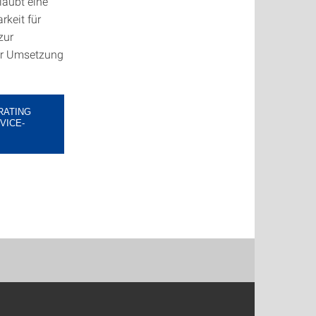
laubt eine
rkeit für
zur
der Umsetzung
RATING
VICE-