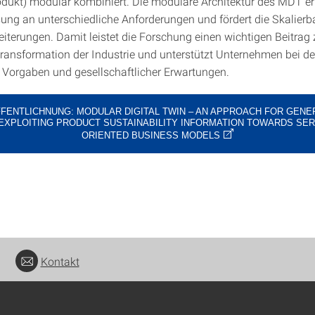
dukt) modular kombiniert. Die modulare Architektur des MDT er
ung an unterschiedliche Anforderungen und fördert die Skalierba
eiterungen. Damit leistet die Forschung einen wichtigen Beitrag 
ransformation der Industrie und unterstützt Unternehmen bei 
r Vorgaben und gesellschaftlicher Erwartungen.
FENTLICHNUNG: MODULAR DIGITAL TWIN – AN APPROACH FOR GENE
EXPLOITING PRODUCT SUSTAINABILITY INFORMATION TOWARDS SER
ORIENTED BUSINESS MODELS
Kontakt