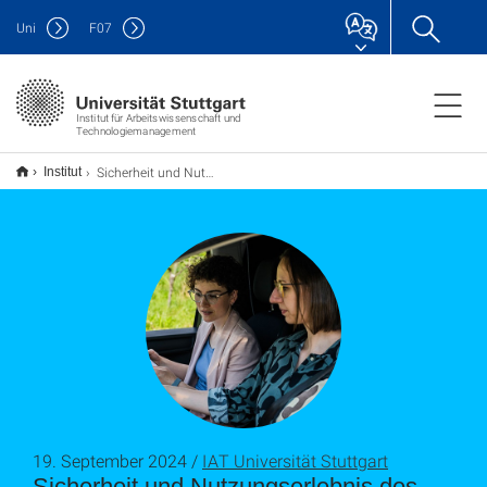
Uni
F
07
Institut für Arbeitswissenschaft und
Technologiemanagement
Sicherheit und Nutzungserlebnis des automatisierten Fahrens weiter steigern – dank KI
Institut
19. September 2024 /
IAT Universität Stuttgart
Sicherheit und Nutzungserlebnis des