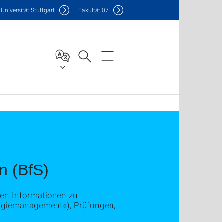
Uni
versität Stuttgart
F
akultät
07
n (BfS)
ten Informationen zu
ogiemanagement«), Prüfungen,