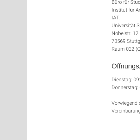
Büro für Stu
Institut für
IAT,
Universität S
Nobelstr. 12
70569 Stuttg
Raum 022 (G
Öffnungs
Dienstag: 09
Donnerstag: 
Vorwiegend di
Vereinbarung