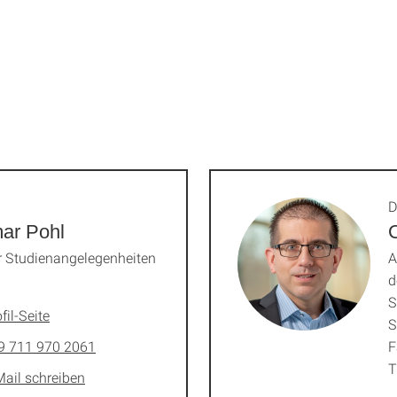
D
ar Pohl
O
r Studienangelegenheiten
A
d
S
fil-Seite
S
9 711 970 2061
F
T
Mail schreiben