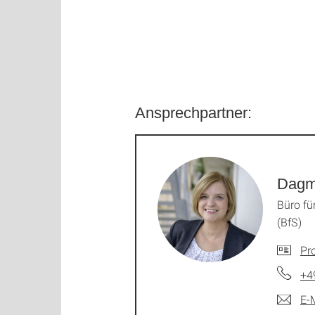
Ansprechpartner:
Dagm
Büro fü
(BfS)
Pro
+4
E-